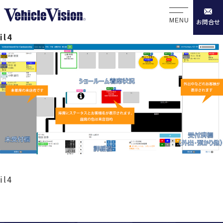
MENU
お問合せ
il4
il4