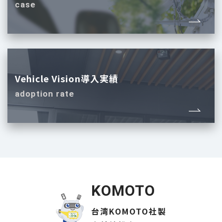
case
Vehicle Vision導入実績
adoption rate
KOMOTO
台湾KOMOTO社製