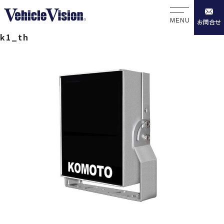
MENU
お問合せ
k1_th